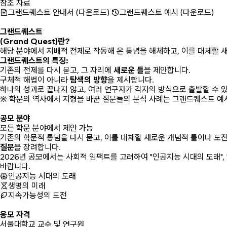
참조 자료
그랜드퀘스트 안내서 (다운로드)
그랜드퀘스트 예시 (다운로드)
About
그랜드퀘스트
(Grand Quest)란?
해당 분야에서 지배적 전제로 작동해 온 통념을 해체하고, 이를 대체할 
그랜드퀘스트의 특징:
기존의 전제를 다시 묻고, 그 자리에
새로운 틀
을 제안합니다.
구체적 해법이 아니라
탐색의 방향
을 제시합니다.
하나의 성과로 끝나지 않고, 여러 연구자가 각자의 방식으로 출발할 수 
※
학문의 역사에서 지형을 바꾼 질문들의 분석 사례는 그랜드퀘스트 예
Fields
공모 분야
모든 학문 분야에서 제안 가능
기존의 학문적 통념을 다시 묻고, 이를 대체할 새로운 개념적 틀이나 도
질문
을 장려합니다.
2026년 공모에서는 사회적 임팩트를 고려하여 "인공지능 시대의 도래",
바랍니다.
인공지능 시대의 도래
생명의 미래
지속가능성의 도전
Eligibility
응모 자격
서울대학교 교수 및 연구원