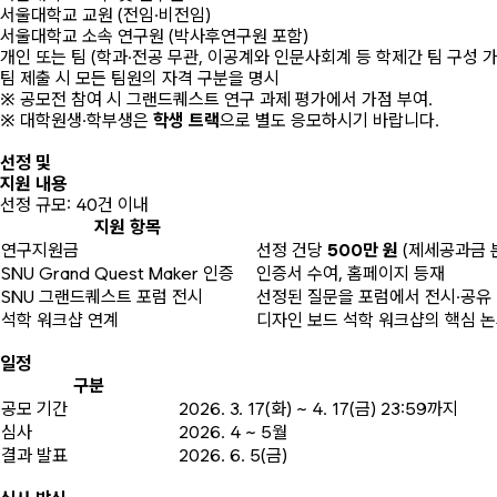
서울대학교 교원 (전임·비전임)
서울대학교 소속 연구원 (박사후연구원 포함)
개인 또는 팀 (학과·전공 무관, 이공계와 인문사회계 등 학제간 팀 구성 가
팀 제출 시 모든 팀원의 자격 구분을 명시
※
공모전 참여 시 그랜드퀘스트 연구 과제 평가에서 가점 부여.
※
대학원생·학부생은
학생 트랙
으로 별도 응모하시기 바랍니다.
Awards
선정 및
지원 내용
선정 규모: 40건 이내
지원 항목
연구지원금
선정 건당
500만 원
(제세공과금 본
SNU Grand Quest Maker 인증
인증서 수여, 홈페이지 등재
SNU 그랜드퀘스트 포럼 전시
선정된 질문을 포럼에서 전시·공유
석학 워크샵 연계
디자인 보드 석학 워크샵의 핵심 논
Schedule
일정
구분
공모 기간
2026. 3. 17(화) ~ 4. 17(금) 23:59까지
심사
2026. 4 ~ 5월
결과 발표
2026. 6. 5(금)
Review