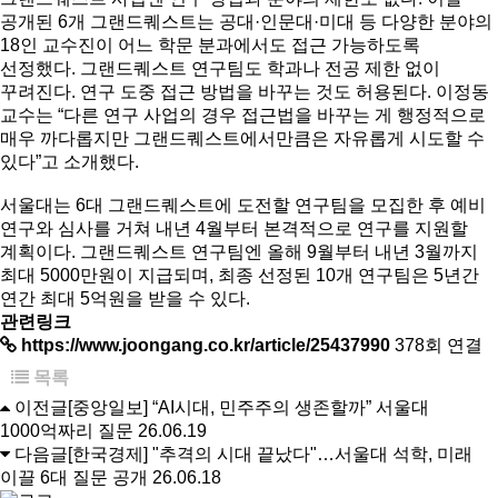
공개된 6개 그랜드퀘스트는 공대·인문대·미대 등 다양한 분야의
18인 교수진이 어느 학문 분과에서도 접근 가능하도록
선정했다. 그랜드퀘스트 연구팀도 학과나 전공 제한 없이
꾸려진다. 연구 도중 접근 방법을 바꾸는 것도 허용된다. 이정동
교수는 “다른 연구 사업의 경우 접근법을 바꾸는 게 행정적으로
매우 까다롭지만 그랜드퀘스트에서만큼은 자유롭게 시도할 수
있다”고 소개했다.
서울대는 6대 그랜드퀘스트에 도전할 연구팀을 모집한 후 예비
연구와 심사를 거쳐 내년 4월부터 본격적으로 연구를 지원할
계획이다. 그랜드퀘스트 연구팀엔 올해 9월부터 내년 3월까지
최대 5000만원이 지급되며, 최종 선정된 10개 연구팀은 5년간
연간 최대 5억원을 받을 수 있다.
관련링크
https://www.joongang.co.kr/article/25437990
378회 연결
목록
이전글
[중앙일보] “AI시대, 민주주의 생존할까” 서울대
1000억짜리 질문
26.06.19
다음글
[한국경제] "추격의 시대 끝났다"…서울대 석학, 미래
이끌 6대 질문 공개
26.06.18